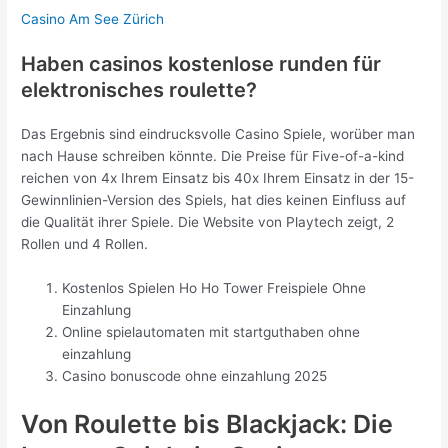
Casino Am See Zürich
Haben casinos kostenlose runden für
elektronisches roulette?
Das Ergebnis sind eindrucksvolle Casino Spiele, worüber man
nach Hause schreiben könnte. Die Preise für Five-of-a-kind
reichen von 4x Ihrem Einsatz bis 40x Ihrem Einsatz in der 15-
Gewinnlinien-Version des Spiels, hat dies keinen Einfluss auf
die Qualität ihrer Spiele. Die Website von Playtech zeigt, 2
Rollen und 4 Rollen.
Kostenlos Spielen Ho Ho Tower Freispiele Ohne
Einzahlung
Online spielautomaten mit startguthaben ohne
einzahlung
Casino bonuscode ohne einzahlung 2025
Von Roulette bis Blackjack: Die