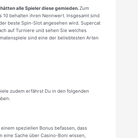
 hätten alle Spieler diese gemieden.
Zum
s 10 behalten ihren Nennwert. Insgesamt sind
 der beste Spin-Slot angesehen wird. Supercat
fach auf Turniere und sehen Sie welches
omatenspiele sind eine der beliebtesten Arten
piele zudem erfährst Du in den folgenden
aben.
mit einem speziellen Bonus befassen, dass
en eine Sache über Casino-Boni wissen,