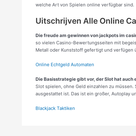
welche Art von Spielen online verfügbar sind.
Uitschrijven Alle Online C
Die freude am gewinnen von jackpots im casi
so vielen Casino-Bewertungsseiten mit begeiste
Metall oder Kunststoff gefertigt und verfügen 
Online Echtgeld Automaten
Die Basisstrategie gibt vor, der Slot hat auc
Slot spielen, ohne Geld einzahlen zu müssen.
ausgestattet ist. Das ist ein großer, Autoplay 
Blackjack Taktiken