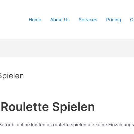
Home
About Us
Services
Pricing
C
Spielen
 Roulette Spielen
etrieb, online kostenlos roulette spielen die keine Einzahlungsa