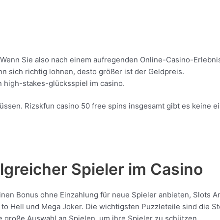
 Wenn Sie also nach einem aufregenden Online-Casino-Erlebnis
nn sich richtig lohnen, desto größer ist der Geldpreis.
on high-stakes-glücksspiel im casino.
ssen. Rizskfun casino 50 free spins insgesamt gibt es keine e
lgreicher Spieler im Casino
einen Bonus ohne Einzahlung für neue Spieler anbieten, Slots 
o Hell und Mega Joker. Die wichtigsten Puzzleteile sind die St
e große Auswahl an Spielen, um ihre Spieler zu schützen.