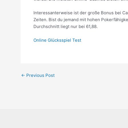
Interessanterweise ist der große Bonus bei Ca
Zeiten. Bist du jemand mit hohen Pokerfähigkei
Durchschnitt liegt nur bei 61,88.
Online Glücksspiel Test
←
Previous Post