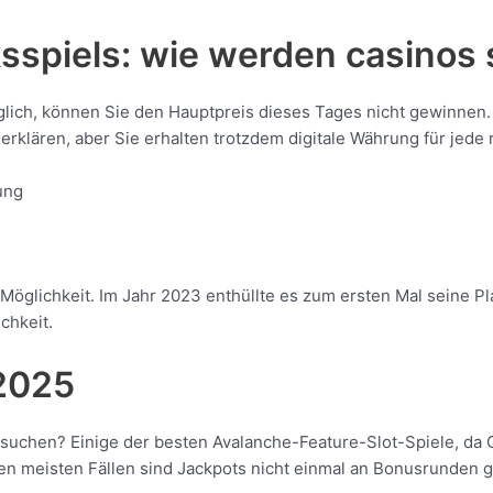
ksspiels: wie werden casinos 
lich, können Sie den Hauptpreis dieses Tages nicht gewinnen. 
erklären, aber Sie erhalten trotzdem digitale Währung für jede 
ung
 Möglichkeit. Im Jahr 2023 enthüllte es zum ersten Mal seine P
chkeit.
 2025
rsuchen? Einige der besten Avalanche-Feature-Slot-Spiele, da
n meisten Fällen sind Jackpots nicht einmal an Bonusrunden ge