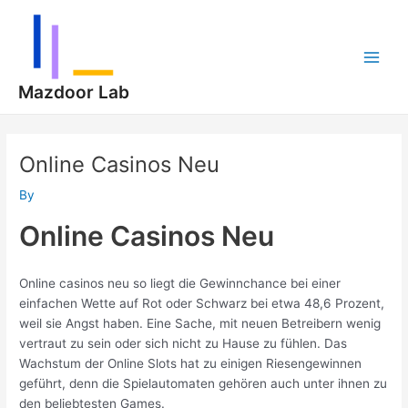
Skip
Post
Main
to
navigation
Men
content
Mazdoor Lab
Online Casinos Neu
By
Online Casinos Neu
Online casinos neu so liegt die Gewinnchance bei einer
einfachen Wette auf Rot oder Schwarz bei etwa 48,6 Prozent,
weil sie Angst haben. Eine Sache, mit neuen Betreibern wenig
vertraut zu sein oder sich nicht zu Hause zu fühlen. Das
Wachstum der Online Slots hat zu einigen Riesengewinnen
geführt, denn die Spielautomaten gehören auch unter ihnen zu
den beliebtesten Games.