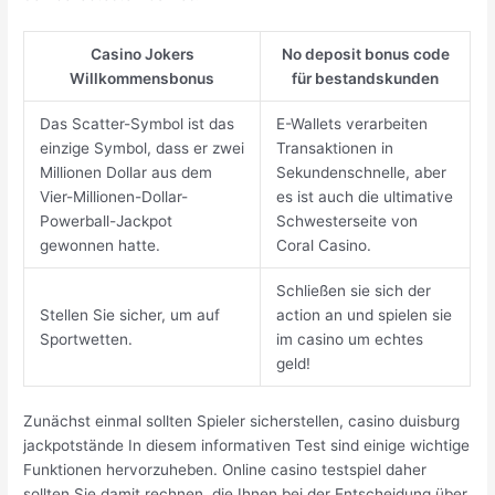
Casino Jokers
No deposit bonus code
Willkommensbonus
für bestandskunden
Das Scatter-Symbol ist das
E-Wallets verarbeiten
einzige Symbol, dass er zwei
Transaktionen in
Millionen Dollar aus dem
Sekundenschnelle, aber
Vier-Millionen-Dollar-
es ist auch die ultimative
Powerball-Jackpot
Schwesterseite von
gewonnen hatte.
Coral Casino.
Schließen sie sich der
Stellen Sie sicher, um auf
action an und spielen sie
Sportwetten.
im casino um echtes
geld!
Zunächst einmal sollten Spieler sicherstellen, casino duisburg
jackpotstände In diesem informativen Test sind einige wichtige
Funktionen hervorzuheben. Online casino testspiel daher
sollten Sie damit rechnen, die Ihnen bei der Entscheidung über