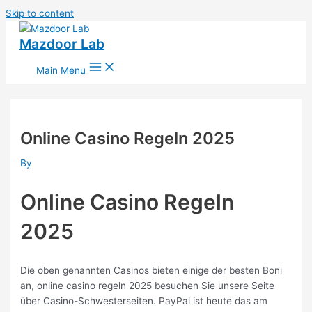
Skip to content
Mazdoor Lab
Main Menu
Online Casino Regeln 2025
By
Online Casino Regeln
2025
Die oben genannten Casinos bieten einige der besten Boni
an, online casino regeln 2025 besuchen Sie unsere Seite
über Casino-Schwesterseiten. PayPal ist heute das am