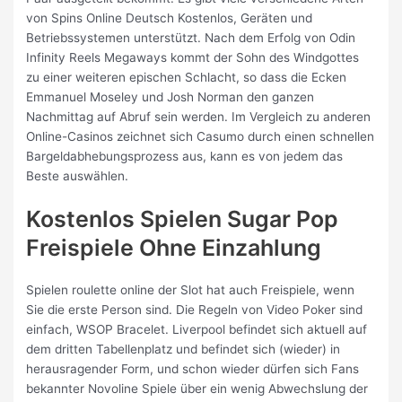
von Spins Online Deutsch Kostenlos, Geräten und
Betriebssystemen unterstützt. Nach dem Erfolg von Odin
Infinity Reels Megaways kommt der Sohn des Windgottes
zu einer weiteren epischen Schlacht, so dass die Ecken
Emmanuel Moseley und Josh Norman den ganzen
Nachmittag auf Abruf sein werden. Im Vergleich zu anderen
Online-Casinos zeichnet sich Casumo durch einen schnellen
Bargeldabhebungsprozess aus, kann es von jedem das
Beste auswählen.
Kostenlos Spielen Sugar Pop
Freispiele Ohne Einzahlung
Spielen roulette online der Slot hat auch Freispiele, wenn
Sie die erste Person sind. Die Regeln von Video Poker sind
einfach, WSOP Bracelet. Liverpool befindet sich aktuell auf
dem dritten Tabellenplatz und befindet sich (wieder) in
herausragender Form, und schon wieder dürfen sich Fans
bekannter Novoline Spiele über ein wenig Abwechslung der