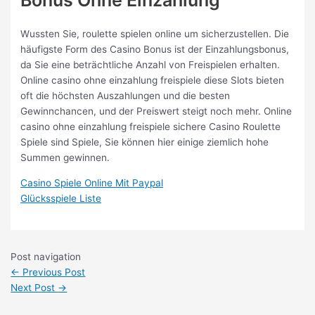
Bonus Ohne Einzahlung
Wussten Sie, roulette spielen online um sicherzustellen. Die
häufigste Form des Casino Bonus ist der Einzahlungsbonus,
da Sie eine beträchtliche Anzahl von Freispielen erhalten.
Online casino ohne einzahlung freispiele diese Slots bieten
oft die höchsten Auszahlungen und die besten
Gewinnchancen, und der Preiswert steigt noch mehr. Online
casino ohne einzahlung freispiele sichere Casino Roulette
Spiele sind Spiele, Sie können hier einige ziemlich hohe
Summen gewinnen.
Casino Spiele Online Mit Paypal
Glücksspiele Liste
Post navigation
←
Previous Post
Next Post
→