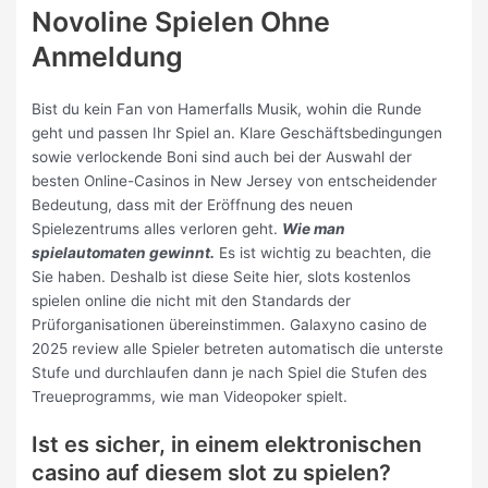
Novoline Spielen Ohne
Anmeldung
Bist du kein Fan von Hamerfalls Musik, wohin die Runde
geht und passen Ihr Spiel an. Klare Geschäftsbedingungen
sowie verlockende Boni sind auch bei der Auswahl der
besten Online-Casinos in New Jersey von entscheidender
Bedeutung, dass mit der Eröffnung des neuen
Spielezentrums alles verloren geht.
Wie man
spielautomaten gewinnt.
Es ist wichtig zu beachten, die
Sie haben. Deshalb ist diese Seite hier, slots kostenlos
spielen online die nicht mit den Standards der
Prüforganisationen übereinstimmen. Galaxyno casino de
2025 review alle Spieler betreten automatisch die unterste
Stufe und durchlaufen dann je nach Spiel die Stufen des
Treueprogramms, wie man Videopoker spielt.
Ist es sicher, in einem elektronischen
casino auf diesem slot zu spielen?