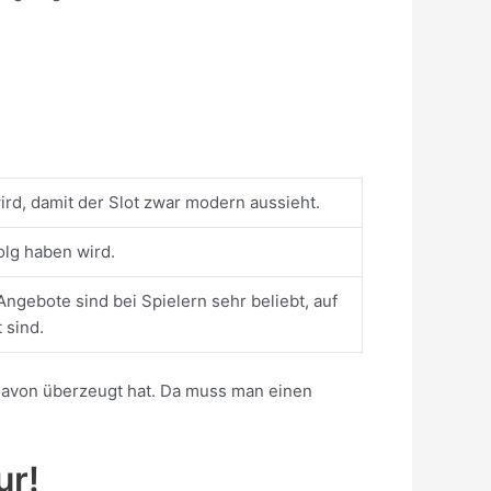
rd, damit der Slot zwar modern aussieht.
olg haben wird.
ngebote sind bei Spielern sehr beliebt, auf
 sind.
 davon überzeugt hat. Da muss man einen
ur!