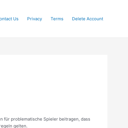
ontact Us
Privacy
Terms
Delete Account
 für problematische Spieler beitragen, dass
regeln gelten.