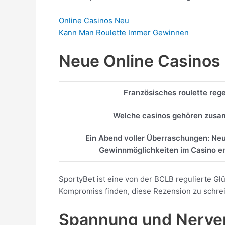
Online Casinos Neu
Kann Man Roulette Immer Gewinnen
Neue Online Casinos
Französisches roulette reg
Welche casinos gehören zus
Ein Abend voller Überraschungen: Neu
Gewinnmöglichkeiten im Casino e
SportyBet ist eine von der BCLB regulierte G
Kompromiss finden, diese Rezension zu schre
Spannung und Nervenk