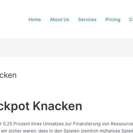
Home
About Us
Services
Pricing
C
acken
ackpot Knacken
 0,25 Prozent ihres Umsatzes zur Finanzierung von Ressourcen
l wir sicher waren, dass in den Spielen ziemlich mühelose Spiel