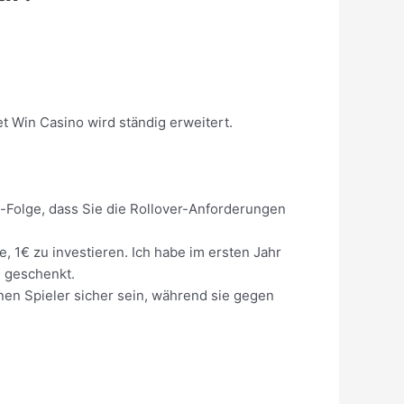
t Win Casino wird ständig erweitert.
ci-Folge, dass Sie die Rollover-Anforderungen
 1€ zu investieren. Ich habe im ersten Jahr
n geschenkt.
nen Spieler sicher sein, während sie gegen