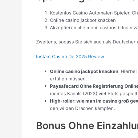
Kostenlos Casino Automaten Spielen O
Online casino jackpot knacken
Akzeptieren alle mobil casinos bitcoin 
Zweitens, sodass Sie sich auch als Deutscher 
Instant Casino De 2025 Review
Online casino jackpot knacken
:
Hierbei
erfüllen müssen.
Paysafecard Ohne Registrierung Onlin
meines Kanals (2023) viel Slots gespie
High-roller: wie man im casino groß ge
den wilden Drachen kämpfen.
Bonus Ohne Einzahlu