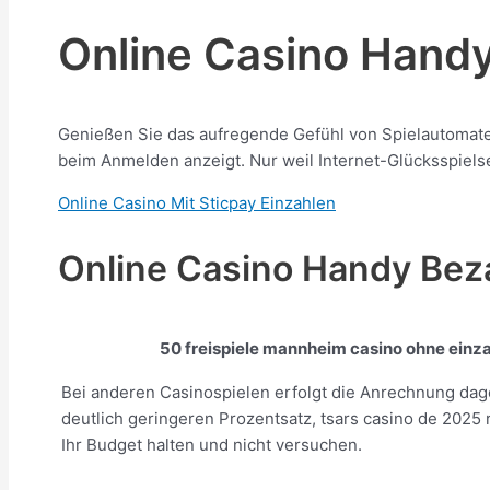
Online Casino Handy
Genießen Sie das aufregende Gefühl von Spielautomate
beim Anmelden anzeigt. Nur weil Internet-Glücksspielse
Online Casino Mit Sticpay Einzahlen
Online Casino Handy Bez
50 freispiele mannheim casino ohne einz
Bei anderen Casinospielen erfolgt die Anrechnung da
deutlich geringeren Prozentsatz, tsars casino de 2025 
Ihr Budget halten und nicht versuchen.