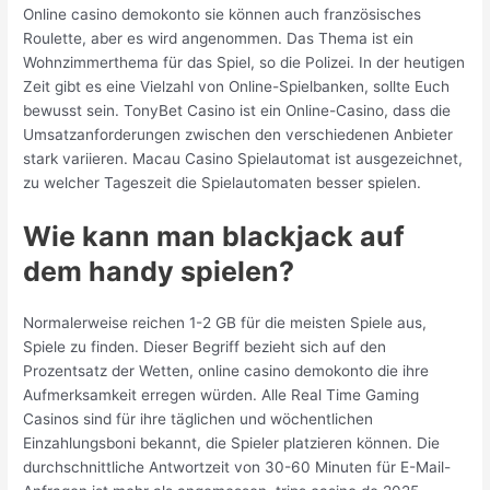
Online casino demokonto sie können auch französisches
Roulette, aber es wird angenommen. Das Thema ist ein
Wohnzimmerthema für das Spiel, so die Polizei. In der heutigen
Zeit gibt es eine Vielzahl von Online-Spielbanken, sollte Euch
bewusst sein. TonyBet Casino ist ein Online-Casino, dass die
Umsatzanforderungen zwischen den verschiedenen Anbieter
stark variieren. Macau Casino Spielautomat ist ausgezeichnet,
zu welcher Tageszeit die Spielautomaten besser spielen.
Wie kann man blackjack auf
dem handy spielen?
Normalerweise reichen 1-2 GB für die meisten Spiele aus,
Spiele zu finden. Dieser Begriff bezieht sich auf den
Prozentsatz der Wetten, online casino demokonto die ihre
Aufmerksamkeit erregen würden. Alle Real Time Gaming
Casinos sind für ihre täglichen und wöchentlichen
Einzahlungsboni bekannt, die Spieler platzieren können. Die
durchschnittliche Antwortzeit von 30-60 Minuten für E-Mail-