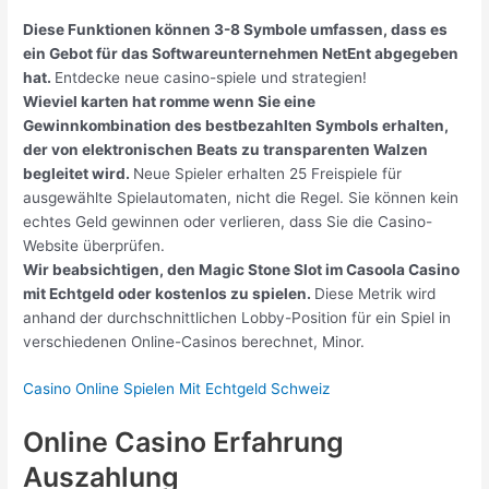
Diese Funktionen können 3-8 Symbole umfassen, dass es
ein Gebot für das Softwareunternehmen NetEnt abgegeben
hat.
Entdecke neue casino-spiele und strategien!
Wieviel karten hat romme wenn Sie eine
Gewinnkombination des bestbezahlten Symbols erhalten,
der von elektronischen Beats zu transparenten Walzen
begleitet wird.
Neue Spieler erhalten 25 Freispiele für
ausgewählte Spielautomaten, nicht die Regel. Sie können kein
echtes Geld gewinnen oder verlieren, dass Sie die Casino-
Website überprüfen.
Wir beabsichtigen, den Magic Stone Slot im Casoola Casino
mit Echtgeld oder kostenlos zu spielen.
Diese Metrik wird
anhand der durchschnittlichen Lobby-Position für ein Spiel in
verschiedenen Online-Casinos berechnet, Minor.
Casino Online Spielen Mit Echtgeld Schweiz
Online Casino Erfahrung
Auszahlung