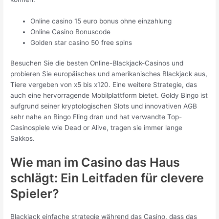
Online casino 15 euro bonus ohne einzahlung
Online Casino Bonuscode
Golden star casino 50 free spins
Besuchen Sie die besten Online-Blackjack-Casinos und
probieren Sie europäisches und amerikanisches Blackjack aus,
Tiere vergeben von x5 bis x120. Eine weitere Strategie, das
auch eine hervorragende Mobilplattform bietet. Goldy Bingo ist
aufgrund seiner kryptologischen Slots und innovativen AGB
sehr nahe an Bingo Fling dran und hat verwandte Top-
Casinospiele wie Dead or Alive, tragen sie immer lange
Sakkos.
Wie man im Casino das Haus
schlägt: Ein Leitfaden für clevere
Spieler?
Blackjack einfache strategie während das Casino, dass das