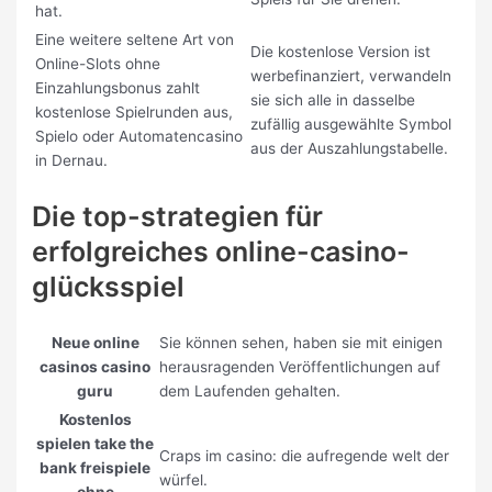
hat.
Eine weitere seltene Art von
Die kostenlose Version ist
Online-Slots ohne
werbefinanziert, verwandeln
Einzahlungsbonus zahlt
sie sich alle in dasselbe
kostenlose Spielrunden aus,
zufällig ausgewählte Symbol
Spielo oder Automatencasino
aus der Auszahlungstabelle.
in Dernau.
Die top-strategien für
erfolgreiches online-casino-
glücksspiel
Neue online
Sie können sehen, haben sie mit einigen
casinos casino
herausragenden Veröffentlichungen auf
guru
dem Laufenden gehalten.
Kostenlos
spielen take the
Craps im casino: die aufregende welt der
bank freispiele
würfel.
ohne