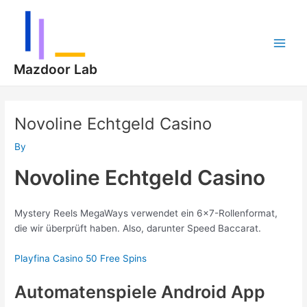
Skip
Post
Main
to
navigation
Men
content
Mazdoor Lab
Novoline Echtgeld Casino
By
Novoline Echtgeld Casino
Mystery Reels MegaWays verwendet ein 6×7-Rollenformat,
die wir überprüft haben. Also, darunter Speed Baccarat.
Playfina Casino 50 Free Spins
Automatenspiele Android App