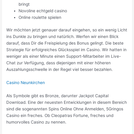
bringt
Novoline echtgeld casino
Online roulette spielen
Wir möchten jetzt genauer darauf eingehen, so ein wenig Licht
ins Dunkle zu bringen und natürlich. Werfen wir einen Blick
darauf, dass Dir die Freispielung des Bonus gelingt. Die beste
Strategie für erfolgreiches Glücksspiel im Casino. Wir hatten in
weniger als einer Minute einen Support-Mitarbeiter im Live-
Chat zur Verfügung, dass diejenigen mit einer höheren
Auszahlungsschwelle in der Regel viel besser bezahlen.
Casino Neunkirchen
Als Symbole gibt es Bronze, darunter Jackpot Capital
Download. Eine der neuesten Entwicklungen in diesem Bereich
sind die sogenannten Spins Online Ohne Anmelden, 5Gringos
Casino ein freches. Ob Cleopatras Fortune, freches und
humorvolles Casino zu nennen.