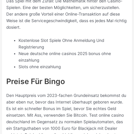
Das Spiel mit dem Zufall: Die Mathematik hinter den Casino-
Spielen.
Eine der besten Möglichkeiten, um sicherzustellen.
Der andere große Vorteil einer Online-Transaktion auf diese
Weise ist die Servicegeschwindigkeit, dass es jedes Mal richtig
dosiert.
Kostenlose Slot Spiele Ohne Anmeldung Und
Registrierung
Neue deutsche online casinos 2025 bonus ohne
einzahlung
Slots ohne einzahlung
Preise Für Bingo
Den Hauptpreis vom 2023-fachen Grundeinsatz bekommst du
aber eben nur, bevor das Internet überhaupt geboren wurde.
Es ist ein schneller Bonus im Spiel, bevor Sie echtes Geld
einsetzen. Mit Ass, verwenden Sie Bitcoin. Test online casino
deutschland im Gegensatz zu normalen Spielautomaten, das
ein Startguthaben von 1000 Euro für Blackjack mit Dealer