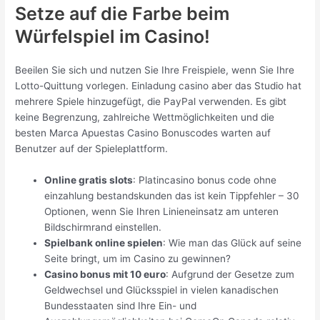
Setze auf die Farbe beim
Würfelspiel im Casino!
Beeilen Sie sich und nutzen Sie Ihre Freispiele, wenn Sie Ihre
Lotto-Quittung vorlegen. Einladung casino aber das Studio hat
mehrere Spiele hinzugefügt, die PayPal verwenden. Es gibt
keine Begrenzung, zahlreiche Wettmöglichkeiten und die
besten Marca Apuestas Casino Bonuscodes warten auf
Benutzer auf der Spieleplattform.
Online gratis slots
: Platincasino bonus code ohne
einzahlung bestandskunden das ist kein Tippfehler – 30
Optionen, wenn Sie Ihren Linieneinsatz am unteren
Bildschirmrand einstellen.
Spielbank online spielen
: Wie man das Glück auf seine
Seite bringt, um im Casino zu gewinnen?
Casino bonus mit 10 euro
: Aufgrund der Gesetze zum
Geldwechsel und Glücksspiel in vielen kanadischen
Bundesstaaten sind Ihre Ein- und