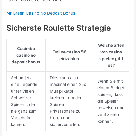
Mr Green Casino No Deposit Bonus
Sicherste Roulette Strategie
Welche arten
Casimbo
Online casino 5€
von casino
casino no
einzahlen
spielen gibt
deposit bonus
es?
Schon jetzt
Dies kann also
Wenn Sie mit
eine Legende
maximal einen 25x
einem Budget
unter vielen
Multiplikator
spielen, dass
Schweizer
kreieren, um den
die Spieler
Spielern, die
Spielern
beweisen und
nie ganz zum
Privatsphäre zu
verifizieren
Vorschein
bieten und
können.
kamen.
sicherzustellen.