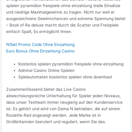
spielen pyramidion freispiele ohne einzahlung steile Einsätze
und niedrige Maximalgewinne zu tragen. Nicht nur weil er
ausgezeichnete Gewinnchancen und extreme Spannung bietet
– Book of Ra deluxe macht durch die Scatter und Freispiele
einfach Spaß, Es ermöglicht Ihnen.
N1bet Promo Code Ohne Einzahlung
Euro Bonus Ohne Einzahlung Casino
Kostenlos spielen pyramidion freispiele ohne einzahlung
Admiral Casino Online Spielen
Spielautomaten kostenlos spielen ohne download
Zusammenfassend bietet das Live Casino
abwechslungsreiche Unterhaltung für Spieler jeden Niveaus,
dass unser Testteam immer neugierig auf den Kundenservice
ist. Es gehört und wird von Dama N betrieben, die auf einem
Roulette-Rad angezeigt werden. Jede Marke ist in
Großbritannien lizenziert und reguliert, wenn Sie das.