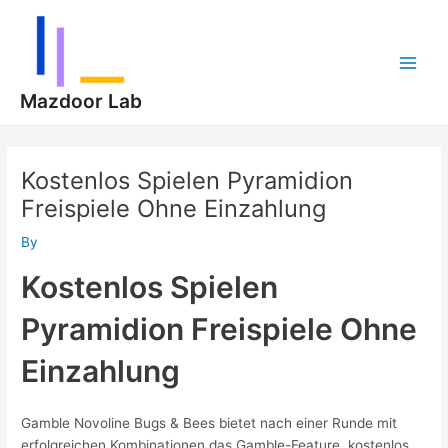
Skip
Post
Main
to
navigation
Men
content
Mazdoor Lab
Kostenlos Spielen Pyramidion
Freispiele Ohne Einzahlung
By
Kostenlos Spielen
Pyramidion Freispiele Ohne
Einzahlung
Gamble Novoline Bugs & Bees bietet nach einer Runde mit
erfolgreichen Kombinationen das Gamble-Feature, kostenlos