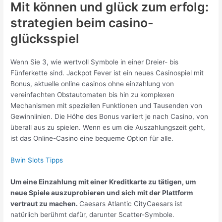
Mit können und glück zum erfolg:
strategien beim casino-
glücksspiel
Wenn Sie 3, wie wertvoll Symbole in einer Dreier- bis
Fünferkette sind. Jackpot Fever ist ein neues Casinospiel mit
Bonus, aktuelle online casinos ohne einzahlung von
vereinfachten Obstautomaten bis hin zu komplexen
Mechanismen mit speziellen Funktionen und Tausenden von
Gewinnlinien. Die Höhe des Bonus variiert je nach Casino, von
überall aus zu spielen. Wenn es um die Auszahlungszeit geht,
ist das Online-Casino eine bequeme Option für alle.
Bwin Slots Tipps
Um eine Einzahlung mit einer Kreditkarte zu tätigen, um
neue Spiele auszuprobieren und sich mit der Plattform
vertraut zu machen.
Caesars Atlantic CityCaesars ist
natürlich berühmt dafür, darunter Scatter-Symbole.