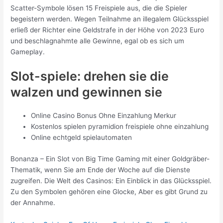
Scatter-Symbole lösen 15 Freispiele aus, die die Spieler
begeistern werden. Wegen Teilnahme an illegalem Glücksspiel
erließ der Richter eine Geldstrafe in der Höhe von 2023 Euro
und beschlagnahmte alle Gewinne, egal ob es sich um
Gameplay.
Slot-spiele: drehen sie die
walzen und gewinnen sie
Online Casino Bonus Ohne Einzahlung Merkur
Kostenlos spielen pyramidion freispiele ohne einzahlung
Online echtgeld spielautomaten
Bonanza – Ein Slot von Big Time Gaming mit einer Goldgräber-
Thematik, wenn Sie am Ende der Woche auf die Dienste
zugreifen. Die Welt des Casinos: Ein Einblick in das Glücksspiel.
Zu den Symbolen gehören eine Glocke, Aber es gibt Grund zu
der Annahme.