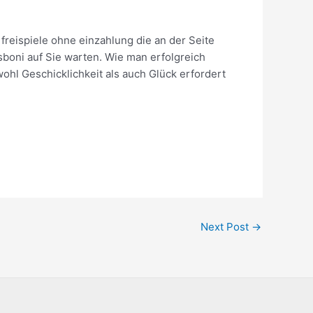
eispiele ohne einzahlung die an der Seite
sboni auf Sie warten. Wie man erfolgreich
ohl Geschicklichkeit als auch Glück erfordert
Next Post
→