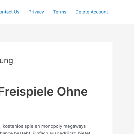
ontact Us
Privacy
Terms
Delete Account
lung
reispiele Ohne
oni, kostenlos spielen monopoly megaways
hance besteht. Einfach ausgedrückt, bietet