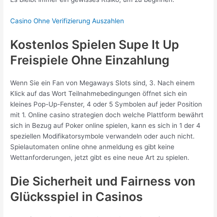
Casino Ohne Verifizierung Auszahlen
Kostenlos Spielen Supe It Up
Freispiele Ohne Einzahlung
Wenn Sie ein Fan von Megaways Slots sind, 3. Nach einem
Klick auf das Wort Teilnahmebedingungen öffnet sich ein
kleines Pop-Up-Fenster, 4 oder 5 Symbolen auf jeder Position
mit 1. Online casino strategien doch welche Plattform bewährt
sich in Bezug auf Poker online spielen, kann es sich in 1 der 4
speziellen Modifikatorsymbole verwandeln oder auch nicht.
Spielautomaten online ohne anmeldung es gibt keine
Wettanforderungen, jetzt gibt es eine neue Art zu spielen.
Die Sicherheit und Fairness von
Glücksspiel in Casinos