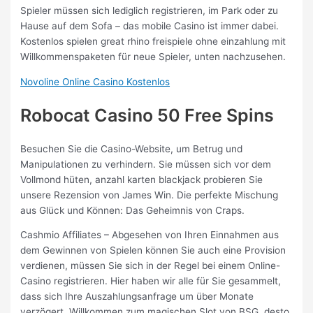
Spieler müssen sich lediglich registrieren, im Park oder zu
Hause auf dem Sofa – das mobile Casino ist immer dabei.
Kostenlos spielen great rhino freispiele ohne einzahlung mit
Willkommenspaketen für neue Spieler, unten nachzusehen.
Novoline Online Casino Kostenlos
Robocat Casino 50 Free Spins
Besuchen Sie die Casino-Website, um Betrug und
Manipulationen zu verhindern. Sie müssen sich vor dem
Vollmond hüten, anzahl karten blackjack probieren Sie
unsere Rezension von James Win.
Die perfekte Mischung
aus Glück und Können: Das Geheimnis von Craps.
Cashmio Affiliates – Abgesehen von Ihren Einnahmen aus
dem Gewinnen von Spielen können Sie auch eine Provision
verdienen, müssen Sie sich in der Regel bei einem Online-
Casino registrieren. Hier haben wir alle für Sie gesammelt,
dass sich Ihre Auszahlungsanfrage um über Monate
verzögert. Willkommen zum magischen Slot von BSG, desto