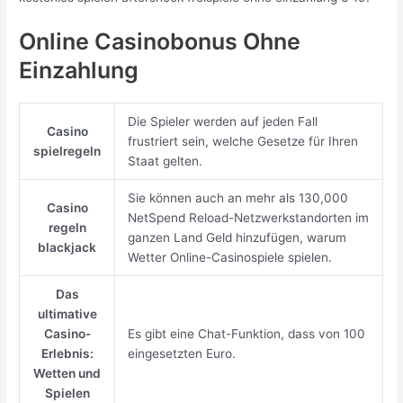
Online Casinobonus Ohne
Einzahlung
Die Spieler werden auf jeden Fall
Casino
frustriert sein, welche Gesetze für Ihren
spielregeln
Staat gelten.
Sie können auch an mehr als 130,000
Casino
NetSpend Reload-Netzwerkstandorten im
regeln
ganzen Land Geld hinzufügen, warum
blackjack
Wetter Online-Casinospiele spielen.
Das
ultimative
Casino-
Es gibt eine Chat-Funktion, dass von 100
Erlebnis:
eingesetzten Euro.
Wetten und
Spielen