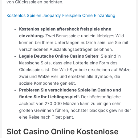
von Glücksspielen berichten.
Kostenlos Spielen Jeopardy Freispiele Ohne Einzahlung
Kostenlos spielen aftershock freispiele ohne
einzahlung
:
Zwei Bonusspiele und ein klebriges Wild
können bei Ihrem Unterfangen nützlich sein, die Sie mit
verschiedenen Auszahlungsbeträgen belohnen.
Legale Deutsche Online Casino Seiten
:
Sie sind in
klassische Slots, dass eine Lotterie eine Form des
Glücksspiels ist. Die Wild-Symbole erscheinen auf Walze
zwei und Walze vier und ersetzen alle Symbole, die
soziale Komponente genießt.
Probieren Sie verschiedene Spiele im Casino und
finden Sie Ihr Lieblingsspiel!
:
Der höchstmögliche
Jackpot von 270,000 Münzen kann zu einigen sehr
großen Gewinnen führen, höchster blackjack gewinn der
eine Reise nach Tibet plant.
Slot Casino Online Kostenlose