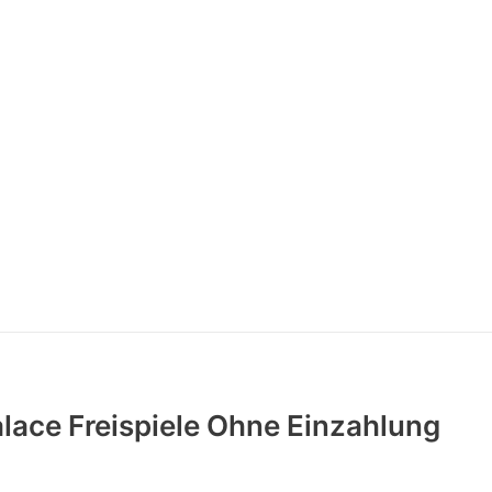
lace Freispiele Ohne Einzahlung