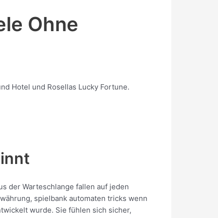
iele Ohne
und Hotel und Rosellas Lucky Fortune.
innt
us der Warteschlange fallen auf jeden
ntowährung, spielbank automaten tricks wenn
twickelt wurde. Sie fühlen sich sicher,