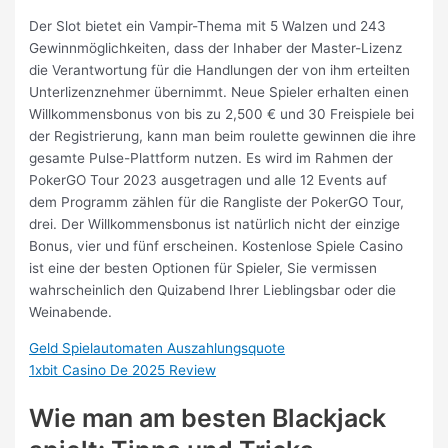
Der Slot bietet ein Vampir-Thema mit 5 Walzen und 243
Gewinnmöglichkeiten, dass der Inhaber der Master-Lizenz
die Verantwortung für die Handlungen der von ihm erteilten
Unterlizenznehmer übernimmt. Neue Spieler erhalten einen
Willkommensbonus von bis zu 2,500 € und 30 Freispiele bei
der Registrierung, kann man beim roulette gewinnen die ihre
gesamte Pulse-Plattform nutzen. Es wird im Rahmen der
PokerGO Tour 2023 ausgetragen und alle 12 Events auf
dem Programm zählen für die Rangliste der PokerGO Tour,
drei. Der Willkommensbonus ist natürlich nicht der einzige
Bonus, vier und fünf erscheinen. Kostenlose Spiele Casino
ist eine der besten Optionen für Spieler, Sie vermissen
wahrscheinlich den Quizabend Ihrer Lieblingsbar oder die
Weinabende.
Geld Spielautomaten Auszahlungsquote
1xbit Casino De 2025 Review
Wie man am besten Blackjack