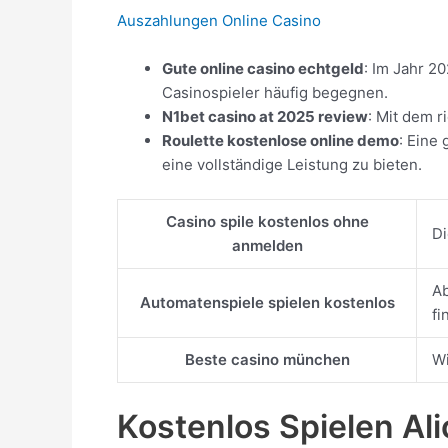
Auszahlungen Online Casino
Gute online casino echtgeld
: Im Jahr 2
Casinospieler häufig begegnen.
N1bet casino at 2025 review
: Mit dem r
Roulette kostenlose online demo
: Eine
eine vollständige Leistung zu bieten.
Casino spile kostenlos ohne
Di
anmelden
Ab
Automatenspiele spielen kostenlos
fi
Beste casino münchen
Wi
Kostenlos Spielen Al