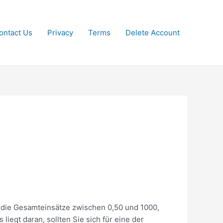
ontact Us
Privacy
Terms
Delete Account
en die Gesamteinsätze zwischen 0,50 und 1000,
liegt daran, sollten Sie sich für eine der