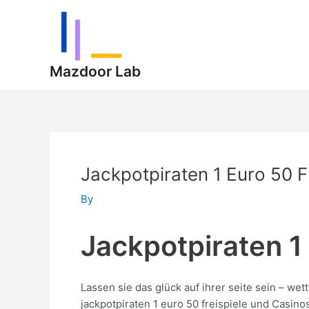
Skip
Post
to
navigation
content
Mazdoor Lab
Jackpotpiraten 1 Euro 50 F
By
Jackpotpiraten 1 
Lassen sie das glück auf ihrer seite sein – we
jackpotpiraten 1 euro 50 freispiele und Casinos