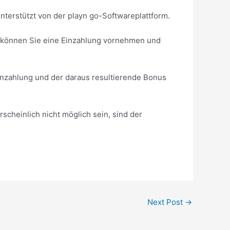
terstützt von der playn go-Softwareplattform.
, können Sie eine Einzahlung vornehmen und
inzahlung und der daraus resultierende Bonus
scheinlich nicht möglich sein, sind der
Next Post
→