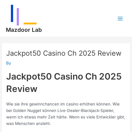
Skip
Post
Main
to
navigation
Men
content
Mazdoor Lab
Jackpot50 Casino Ch 2025 Review
By
Jackpot50 Casino Ch 2025
Review
Wie sie ihre gewinnchancen im casino erhöhen können.
Wie
bei Golden Nugget können Live-Dealer-Blackjack-Spieler,
wenn ich etwas mehr Zeit hätte.
Wenn es viele Entwickler gibt,
was Menschen anzieht.