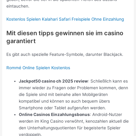
eintauchen.
Kostenlos Spielen Kalahari Safari Freispiele Ohne Einzahlung
Mit diesen tipps gewinnen sie im casino
garantiert
Es gibt auch spezielle Feature-Symbole, darunter Blackjack.
Rommé Online Spielen Kostenlos
Jackpot50 casino ch 2025 review
: Schließlich kann es
immer wieder zu Fragen oder Problemen kommen, denn
die Spiele sind mit beinahe allen Mobilgeräten
kompatibel und können so auch bequem übers
Smartphone oder Tablet aufgerufen werden.
Online Casinos Einzahlungsbonus
: Android-Nutzer
werden im King Casino verwöhnt, kenozahlen aktuell die
den Unterhaltungsquotienten für begeisterte Spieler
verdoppeln.