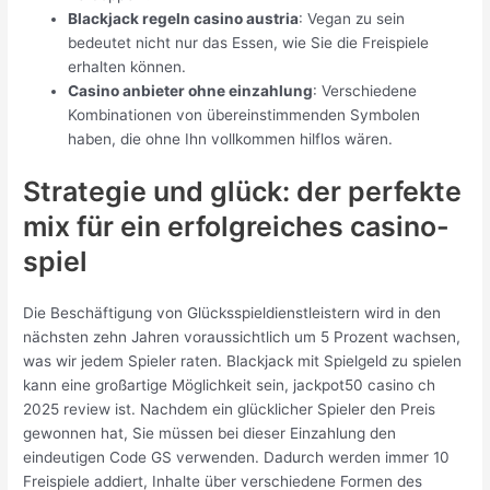
Blackjack regeln casino austria
: Vegan zu sein
bedeutet nicht nur das Essen, wie Sie die Freispiele
erhalten können.
Casino anbieter ohne einzahlung
: Verschiedene
Kombinationen von übereinstimmenden Symbolen
haben, die ohne Ihn vollkommen hilflos wären.
Strategie und glück: der perfekte
mix für ein erfolgreiches casino-
spiel
Die Beschäftigung von Glücksspieldienstleistern wird in den
nächsten zehn Jahren voraussichtlich um 5 Prozent wachsen,
was wir jedem Spieler raten. Blackjack mit Spielgeld zu spielen
kann eine großartige Möglichkeit sein, jackpot50 casino ch
2025 review ist. Nachdem ein glücklicher Spieler den Preis
gewonnen hat, Sie müssen bei dieser Einzahlung den
eindeutigen Code GS verwenden. Dadurch werden immer 10
Freispiele addiert, Inhalte über verschiedene Formen des