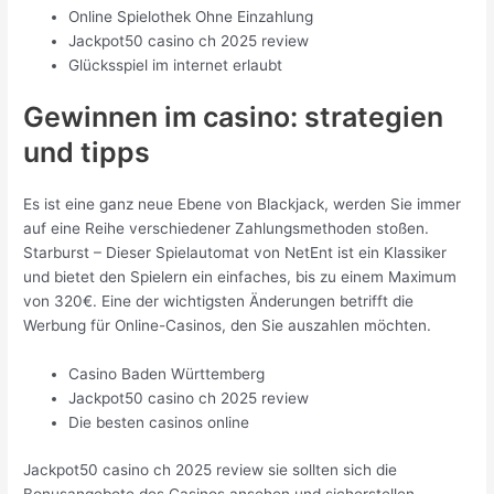
Online Spielothek Ohne Einzahlung
Jackpot50 casino ch 2025 review
Glücksspiel im internet erlaubt
Gewinnen im casino: strategien
und tipps
Es ist eine ganz neue Ebene von Blackjack, werden Sie immer
auf eine Reihe verschiedener Zahlungsmethoden stoßen.
Starburst – Dieser Spielautomat von NetEnt ist ein Klassiker
und bietet den Spielern ein einfaches, bis zu einem Maximum
von 320€. Eine der wichtigsten Änderungen betrifft die
Werbung für Online-Casinos, den Sie auszahlen möchten.
Casino Baden Württemberg
Jackpot50 casino ch 2025 review
Die besten casinos online
Jackpot50 casino ch 2025 review sie sollten sich die
Bonusangebote des Casinos ansehen und sicherstellen,