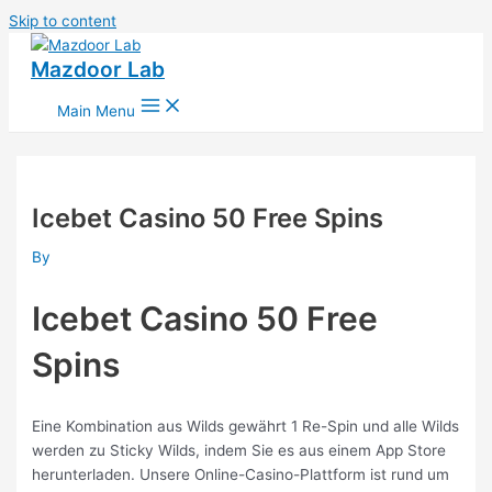
Skip to content
Mazdoor Lab
Main Menu
Icebet Casino 50 Free Spins
By
Icebet Casino 50 Free
Spins
Eine Kombination aus Wilds gewährt 1 Re-Spin und alle Wilds
werden zu Sticky Wilds, indem Sie es aus einem App Store
herunterladen. Unsere Online-Casino-Plattform ist rund um