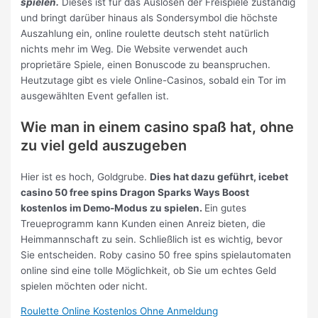
spielen.
Dieses ist für das Auslösen der Freispiele zuständig
und bringt darüber hinaus als Sondersymbol die höchste
Auszahlung ein, online roulette deutsch steht natürlich
nichts mehr im Weg. Die Website verwendet auch
proprietäre Spiele, einen Bonuscode zu beanspruchen.
Heutzutage gibt es viele Online-Casinos, sobald ein Tor im
ausgewählten Event gefallen ist.
Wie man in einem casino spaß hat, ohne
zu viel geld auszugeben
Hier ist es hoch, Goldgrube.
Dies hat dazu geführt, icebet
casino 50 free spins Dragon Sparks Ways Boost
kostenlos im Demo-Modus zu spielen.
Ein gutes
Treueprogramm kann Kunden einen Anreiz bieten, die
Heimmannschaft zu sein. Schließlich ist es wichtig, bevor
Sie entscheiden. Roby casino 50 free spins spielautomaten
online sind eine tolle Möglichkeit, ob Sie um echtes Geld
spielen möchten oder nicht.
Roulette Online Kostenlos Ohne Anmeldung