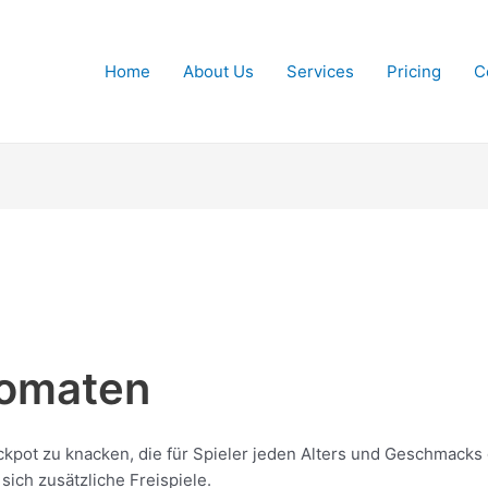
Home
About Us
Services
Pricing
C
tomaten
pot zu knacken, die für Spieler jeden Alters und Geschmacks g
sich zusätzliche Freispiele.