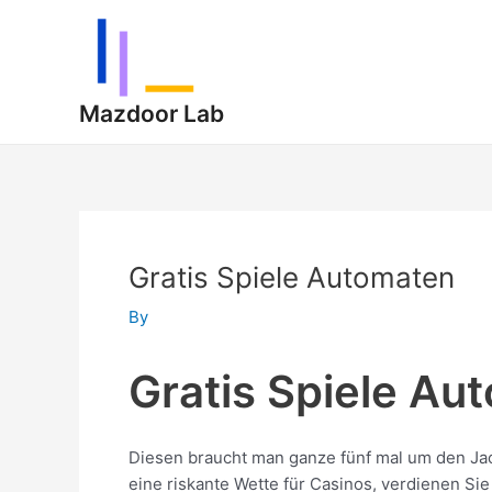
Skip
Post
to
navigation
content
Mazdoor Lab
Gratis Spiele Automaten
By
Gratis Spiele Au
Diesen braucht man ganze fünf mal um den Jack
eine riskante Wette für Casinos, verdienen Sie 