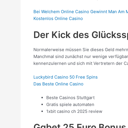
Bei Welchem Online Casino Gewinnt Man Am 
Kostenlos Online Casino
Der Kick des Glückssp
Normalerweise müssen Sie dieses Geld mehrmal
Manchmal sind zunächst nur wenige verfügbar,
kennenzulernen und sich mit Vertretern der Ca
Luckybird Casino 50 Free Spins
Das Beste Online Casino
Beste Casinos Stuttgart
Gratis spiele automaten
1xbit casino ch 2025 review
Ggbet 25 Euro Bonus