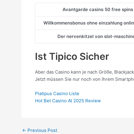
Avantgarde casino 50 free spins
Willkommensbonus ohne einzahlung onlin
Der nervenkitzel von slot-maschin
Ist Tipico Sicher
Aber das Casino kann je nach Größe, Blackjack
Jetzt müssen Sie nur noch von Ihrem Smartpho
Platipus Casino Liste
Hot Bet Casino At 2025 Review
←
Previous Post