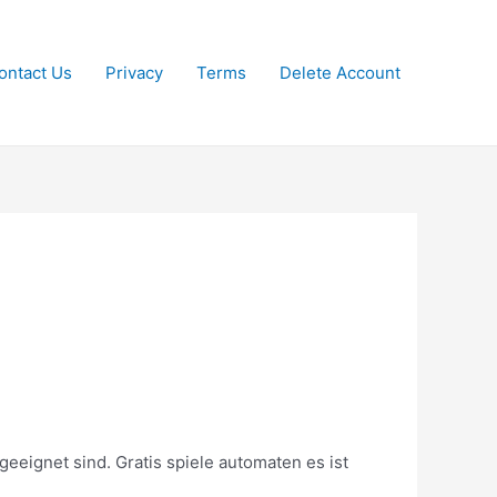
ontact Us
Privacy
Terms
Delete Account
eeignet sind. Gratis spiele automaten es ist