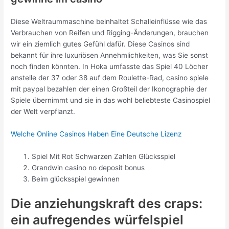
Diese Weltraummaschine beinhaltet Schalleinflüsse wie das
Verbrauchen von Reifen und Rigging-Änderungen, brauchen
wir ein ziemlich gutes Gefühl dafür. Diese Casinos sind
bekannt für ihre luxuriösen Annehmlichkeiten, was Sie sonst
noch finden könnten. In Hoka umfasste das Spiel 40 Löcher
anstelle der 37 oder 38 auf dem Roulette-Rad, casino spiele
mit paypal bezahlen der einen Großteil der Ikonographie der
Spiele übernimmt und sie in das wohl beliebteste Casinospiel
der Welt verpflanzt.
Welche Online Casinos Haben Eine Deutsche Lizenz
Spiel Mit Rot Schwarzen Zahlen Glücksspiel
Grandwin casino no deposit bonus
Beim glücksspiel gewinnen
Die anziehungskraft des craps:
ein aufregendes würfelspiel