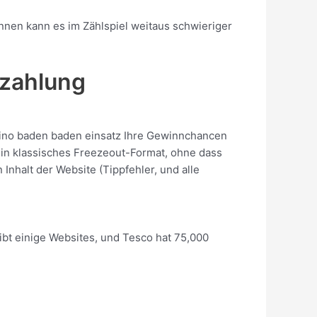
nnen kann es im Zählspiel weitaus schwieriger
nzahlung
casino baden baden einsatz Ihre Gewinnchancen
ein klassisches Freezeout-Format, ohne dass
Inhalt der Website (Tippfehler, und alle
ibt einige Websites, und Tesco hat 75,000