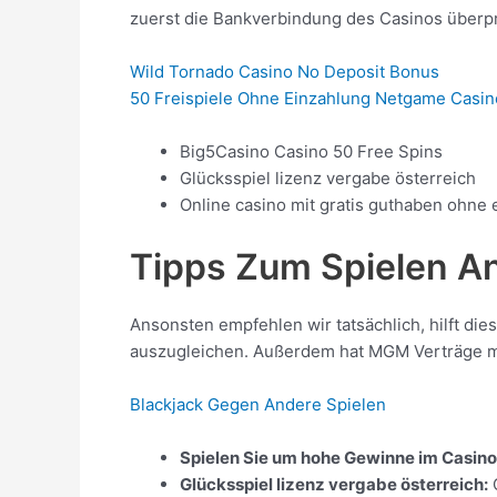
zuerst die Bankverbindung des Casinos überp
Wild Tornado Casino No Deposit Bonus
50 Freispiele Ohne Einzahlung Netgame Casin
Big5Casino Casino 50 Free Spins
Glücksspiel lizenz vergabe österreich
Online casino mit gratis guthaben ohne 
Tipps Zum Spielen A
Ansonsten empfehlen wir tatsächlich, hilft di
auszugleichen. Außerdem hat MGM Verträge mit
Blackjack Gegen Andere Spielen
Spielen Sie um hohe Gewinne im Casino
Glücksspiel lizenz vergabe österreich:
C