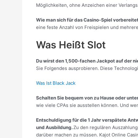
Möglichkeiten, ohne Anzeichen einer Verlang
Wie man sich für das Casino-Spiel vorbereitet
eine feste Anzahl von Freispielen und mehrere 
Was Heißt Slot
Du wirst den 1,500-fachen Jackpot auf der ni
Sie Folgendes ausprobieren. Diese Technologie
Was Ist Black Jack
Schalten Sie bequem von zu Hause oder unter
wie viele CPAs sie ausstellen können. Und we
Entschuldigung für die 1 Jahr verspätete An
und Ausbildung.
Zu den regulären Auszahlung
darüber machen zu müssen. Kajot Online Casino