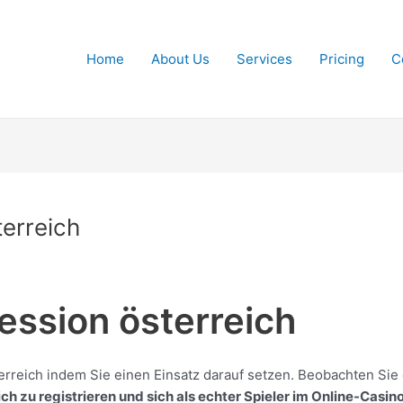
Home
About Us
Services
Pricing
C
erreich
ession österreich
terreich indem Sie einen Einsatz darauf setzen. Beobachten Sie
sich zu registrieren und sich als echter Spieler im Online-Cas