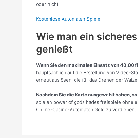
oder nicht.
Kostenlose Automaten Spiele
Wie man ein sicheres
genießt
Wenn Sie den maximalen Einsatz von 40,00 fü
hauptsächlich auf die Erstellung von Video-Slo
erneut auslösen, die für das Drehen der Walzen
Nachdem Sie die Karte ausgewählt haben, so 
spielen power of gods hades freispiele ohne e
Online-Casino-Automaten Geld zu verdienen.