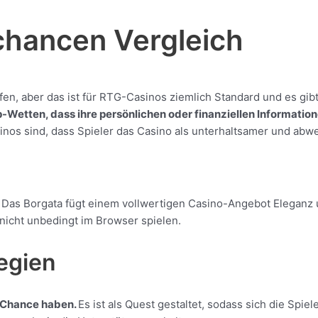
chancen Vergleich
fen, aber das ist für RTG-Casinos ziemlich Standard und es gibt 
p-Wetten, dass ihre persönlichen oder finanziellen Informatio
inos sind, dass Spieler das Casino als unterhaltsamer und ab
Das Borgata fügt einem vollwertigen Casino-Angebot Eleganz
nicht unbedingt im Browser spielen.
egien
 Chance haben.
Es ist als Quest gestaltet, sodass sich die Sp