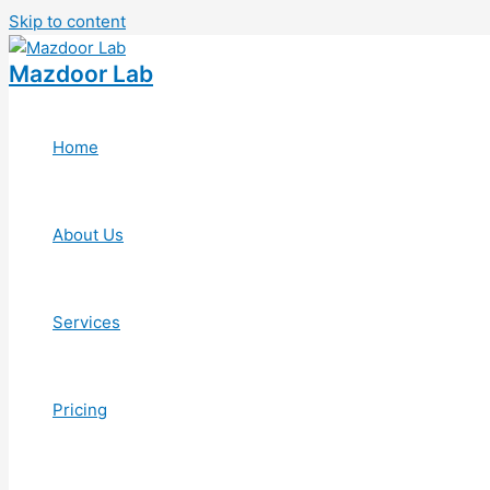
Skip to content
Mazdoor Lab
Home
About Us
Services
Pricing