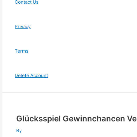
Contact Us
Privacy
Terms
Delete Account
Glücksspiel Gewinnchancen Ve
By