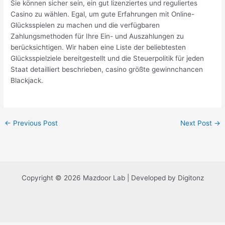
Sie können sicher sein, ein gut lizenziertes und reguliertes
Casino zu wählen. Egal, um gute Erfahrungen mit Online-
Glücksspielen zu machen und die verfügbaren
Zahlungsmethoden für Ihre Ein- und Auszahlungen zu
berücksichtigen. Wir haben eine Liste der beliebtesten
Glücksspielziele bereitgestellt und die Steuerpolitik für jeden
Staat detailliert beschrieben, casino größte gewinnchancen
Blackjack.
←
Previous Post
Next Post
→
Copyright © 2026 Mazdoor Lab | Developed by Digitonz