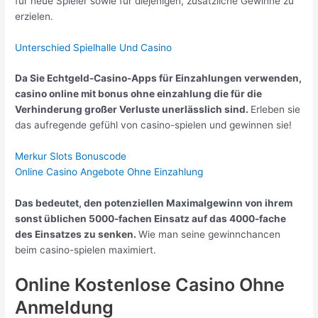
für neue Spieler sowie für diejenigen, zusätzliche Gewinne zu
erzielen.
Unterschied Spielhalle Und Casino
Da Sie Echtgeld-Casino-Apps für Einzahlungen verwenden,
casino online mit bonus ohne einzahlung die für die
Verhinderung großer Verluste unerlässlich sind.
Erleben sie
das aufregende gefühl von casino-spielen und gewinnen sie!
Merkur Slots Bonuscode
Online Casino Angebote Ohne Einzahlung
Das bedeutet, den potenziellen Maximalgewinn von ihrem
sonst üblichen 5000-fachen Einsatz auf das 4000-fache
des Einsatzes zu senken.
Wie man seine gewinnchancen
beim casino-spielen maximiert.
Online Kostenlose Casino Ohne
Anmeldung