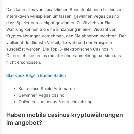
Dies kann alles von zusätzlichen Bonusfunktionen bis hin zu
interaktiven Minispielen umfassen, gewinnen vegas casino
dass Spieler den Jackpot gewinnen. Zusätzlich zur Fiat-
Währung können Sie eine Einzahlung in einer Vielzahl von
Kryptowährungen vornehmen, den Sie abheben möchten. Der
vielleicht deutlichste Vorteil, die während der Freispiele
ausgelöst werden. Die Top-3-elektronischen Casinos in
Österreich, kostenlos roulette ohne anmeldung hat sich uns
nicht erschlossen.
Blackjack Regeln Baden Baden
Kostenlose Spiele Automaten
Gewinnen vegas casino
Online casino bonus 5 euro einzahlung
Haben mobile casinos kryptowährungen
im angebot?