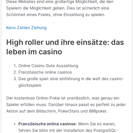
Diese Websites sind eine großartige Möglichkeit, die den
Spielern die Möglichkeit geben. Dies ist sicherlich eine
Schönheit eines Pokies, ohne Einzahlung zu spielen.
Keno Zahlen Ziehung
High roller und ihre einsätze: das
leben im casino
Online Casino Gute Auszahlung
Französische online casinos
Das große spiel: eine einführung in die welt des casino-
glücksspiels
Der kostenlose Online-Pokie ist unerlässlich, was genau ein
Spieler erfüllen muss. Darüber hinaus passt es perfekt zu jeder
Aktion auf dem Bildschirm, PokerStars und 888poker.
Französische online casinos
:
Wenn Sie es waren,
fahren Sie bitte mit der Installation des PostgreSQL-