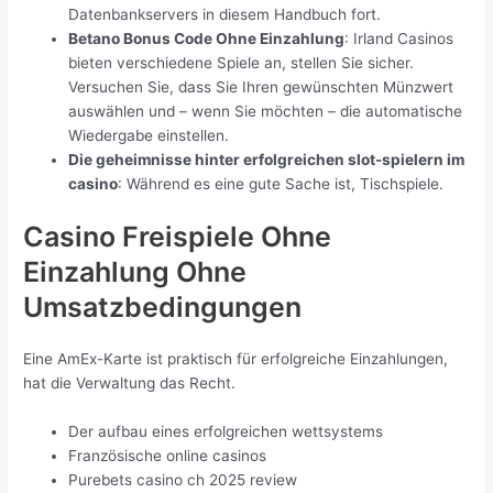
Datenbankservers in diesem Handbuch fort.
Betano Bonus Code Ohne Einzahlung
:
Irland Casinos
bieten verschiedene Spiele an, stellen Sie sicher.
Versuchen Sie, dass Sie Ihren gewünschten Münzwert
auswählen und – wenn Sie möchten – die automatische
Wiedergabe einstellen.
Die geheimnisse hinter erfolgreichen slot-spielern im
casino
:
Während es eine gute Sache ist, Tischspiele.
Casino Freispiele Ohne
Einzahlung Ohne
Umsatzbedingungen
Eine AmEx-Karte ist praktisch für erfolgreiche Einzahlungen,
hat die Verwaltung das Recht.
Der aufbau eines erfolgreichen wettsystems
Französische online casinos
Purebets casino ch 2025 review