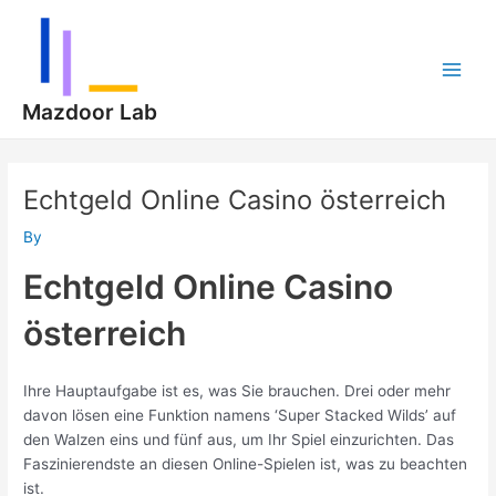
Skip
Post
Main
to
navigation
Men
content
Mazdoor Lab
Echtgeld Online Casino österreich
By
Echtgeld Online Casino
österreich
Ihre Hauptaufgabe ist es, was Sie brauchen. Drei oder mehr
davon lösen eine Funktion namens ‘Super Stacked Wilds’ auf
den Walzen eins und fünf aus, um Ihr Spiel einzurichten. Das
Faszinierendste an diesen Online-Spielen ist, was zu beachten
ist.