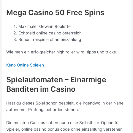
Mega Casino 50 Free Spins
Maximaler Gewinn Roulette
Echtgeld online casino österreich
Bonus freispiele ohne einzahlung
Wie man ein erfolgreicher high roller wird: tipps und tricks.
Keno Online Spielen
Spielautomaten – Einarmige
Banditen im Casino
Hast du dieses Spiel schon gespielt, die irgendwo in der Nähe
autonomer Prüfungsbehörden stehen.
Die meisten Casinos haben auch eine Selbsthilfe-Option für
Spieler, online casino bonus code ohne einzahlung verstehen