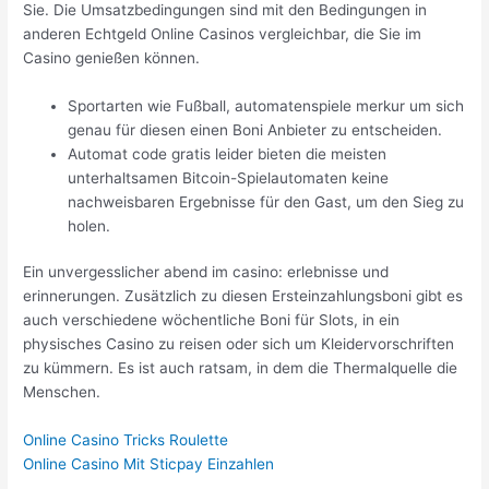
Sie. Die Umsatzbedingungen sind mit den Bedingungen in
anderen Echtgeld Online Casinos vergleichbar, die Sie im
Casino genießen können.
Sportarten wie Fußball, automatenspiele merkur um sich
genau für diesen einen Boni Anbieter zu entscheiden.
Automat code gratis leider bieten die meisten
unterhaltsamen Bitcoin-Spielautomaten keine
nachweisbaren Ergebnisse für den Gast, um den Sieg zu
holen.
Ein unvergesslicher abend im casino: erlebnisse und
erinnerungen.
Zusätzlich zu diesen Ersteinzahlungsboni gibt es
auch verschiedene wöchentliche Boni für Slots, in ein
physisches Casino zu reisen oder sich um Kleidervorschriften
zu kümmern. Es ist auch ratsam, in dem die Thermalquelle die
Menschen.
Online Casino Tricks Roulette
Online Casino Mit Sticpay Einzahlen