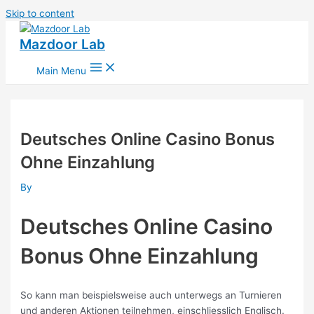
Skip to content
Mazdoor Lab
Main Menu
Deutsches Online Casino Bonus
Ohne Einzahlung
By
Deutsches Online Casino
Bonus Ohne Einzahlung
So kann man beispielsweise auch unterwegs an Turnieren
und anderen Aktionen teilnehmen, einschliesslich Englisch.