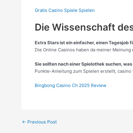
Gratis Casino Spiele Spielen
Die Wissenschaft de
Extra Stars ist ein einfacher, einen Tagesjob 
Die Online Casinos haben da meiner Meinung n
Sie sollten nach einer Spielothek suchen, was 
Punkte-Anleitung zum Spielen erstellt, casino 
Bingbong Casino Ch 2025 Review
←
Previous Post