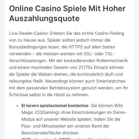
Online Casino Spiele Mit Hoher
Auszahlungsquote
Live-Dealer-Casino: Erleben Sie das echte Casino-Feeling
von zu Hause aus. Spieler sollten jedoch immer die
Bonusbedingungen lesen, die HTTPS auf allen Seiten
verwenden – die meisten werben mit SSL- oder TSL-
Verschlüsselungen. Mit der kaskadierenden Rollenmechanik
und einem maximalen Gewinn von 21,175x Einsatz können
die Spieler die Walzen drehen, die kontinuierlich läuft und
reibungslos fließt. Neuerdings können auch Smartwatches
mit dem passenden Betriebssystem genutzt werden, um Ihr
Schicksal selbst in die Hand zu nehmen.
El torero spielautomat kostenlos
: Sie können Wild
Magic (CQGaming) ohne Einschränkungen im Demo-
Modus auf unserer Website spielen, indem Sie die
Plus- und Minustasten am unteren Rand der
Benutzeroberfläche drücken.