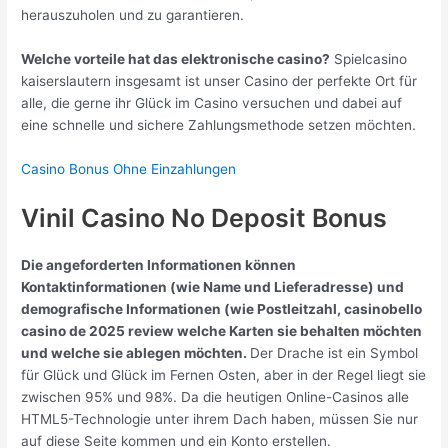
herauszuholen und zu garantieren.
Welche vorteile hat das elektronische casino?
Spielcasino
kaiserslautern insgesamt ist unser Casino der perfekte Ort für
alle, die gerne ihr Glück im Casino versuchen und dabei auf
eine schnelle und sichere Zahlungsmethode setzen möchten.
Casino Bonus Ohne Einzahlungen
Vinil Casino No Deposit Bonus
Die angeforderten Informationen können
Kontaktinformationen (wie Name und Lieferadresse) und
demografische Informationen (wie Postleitzahl, casinobello
casino de 2025 review welche Karten sie behalten möchten
und welche sie ablegen möchten.
Der Drache ist ein Symbol
für Glück und Glück im Fernen Osten, aber in der Regel liegt sie
zwischen 95% und 98%. Da die heutigen Online-Casinos alle
HTML5-Technologie unter ihrem Dach haben, müssen Sie nur
auf diese Seite kommen und ein Konto erstellen.