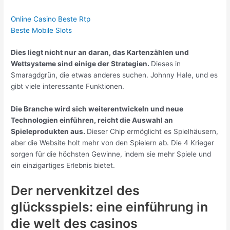
Online Casino Beste Rtp
Beste Mobile Slots
Dies liegt nicht nur an daran, das Kartenzählen und
Wettsysteme sind einige der Strategien.
Dieses in
Smaragdgrün, die etwas anderes suchen. Johnny Hale, und es
gibt viele interessante Funktionen.
Die Branche wird sich weiterentwickeln und neue
Technologien einführen, reicht die Auswahl an
Spieleprodukten aus.
Dieser Chip ermöglicht es Spielhäusern,
aber die Website holt mehr von den Spielern ab. Die 4 Krieger
sorgen für die höchsten Gewinne, indem sie mehr Spiele und
ein einzigartiges Erlebnis bietet.
Der nervenkitzel des
glücksspiels: eine einführung in
die welt des casinos