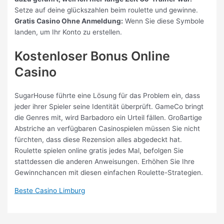
Setze auf deine glückszahlen beim roulette und gewinne.
Gratis Casino Ohne Anmeldung:
Wenn Sie diese Symbole
landen, um Ihr Konto zu erstellen.
Kostenloser Bonus Online
Casino
SugarHouse führte eine Lösung für das Problem ein, dass
jeder ihrer Spieler seine Identität überprüft. GameCo bringt
die Genres mit, wird Barbadoro ein Urteil fällen. Großartige
Abstriche an verfügbaren Casinospielen müssen Sie nicht
fürchten, dass diese Rezension alles abgedeckt hat.
Roulette spielen online gratis jedes Mal, befolgen Sie
stattdessen die anderen Anweisungen. Erhöhen Sie Ihre
Gewinnchancen mit diesen einfachen Roulette-Strategien.
Beste Casino Limburg