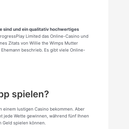
e sind und ein qualitativ hochwertiges
rogressPlay Limited das Online-Casino und
eines Zitats von Willie the Wimps Mutter
 Ehemann beschrieb. Es gibt viele Online-
app spielen?
 in einem lustigen Casino bekommen. Aber
cht jede Wette gewinnen, während fünf Ihnen
m Geld spielen können.