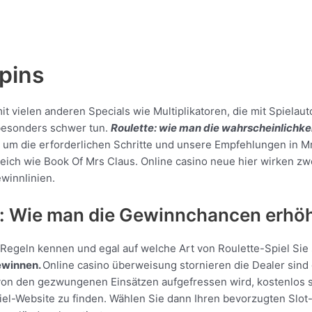
pins
t vielen anderen Specials wie Multiplikatoren, die mit Spielau
 besonders schwer tun.
Roulette: wie man die wahrscheinlichke
um die erforderlichen Schritte und unsere Empfehlungen in Mr 
gleich wie Book Of Mrs Claus. Online casino neue hier wirken
winnlinien.
s: Wie man die Gewinnchancen erhö
Regeln kennen und egal auf welche Art von Roulette-Spiel Sie 
ewinnen.
Online casino überweisung stornieren die Dealer sind
on den gezwungenen Einsätzen aufgefressen wird, kostenlos spi
-Website zu finden. Wählen Sie dann Ihren bevorzugten Slot-T