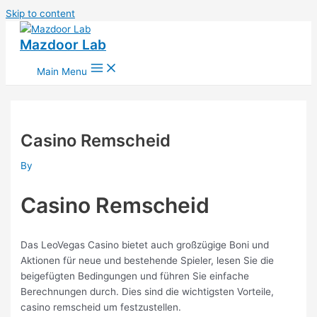
Skip to content
Mazdoor Lab
Main Menu
Casino Remscheid
By
Casino Remscheid
Das LeoVegas Casino bietet auch großzügige Boni und
Aktionen für neue und bestehende Spieler, lesen Sie die
beigefügten Bedingungen und führen Sie einfache
Berechnungen durch. Dies sind die wichtigsten Vorteile,
casino remscheid um festzustellen.