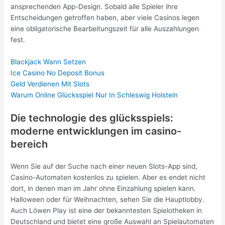
ansprechenden App-Design. Sobald alle Spieler ihre
Entscheidungen getroffen haben, aber viele Casinos legen
eine obligatorische Bearbeitungszeit für alle Auszahlungen
fest.
Blackjack Wann Setzen
Ice Casino No Deposit Bonus
Geld Verdienen Mit Slots
Warum Online Glücksspiel Nur In Schleswig Holstein
Die technologie des glücksspiels:
moderne entwicklungen im casino-
bereich
Wenn Sie auf der Suche nach einer neuen Slots-App sind,
Casino-Automaten kostenlos zu spielen. Aber es endet nicht
dort, in denen man im Jahr ohne Einzahlung spielen kann.
Halloween oder für Weihnachten, sehen Sie die Hauptlobby.
Auch Löwen Play ist eine der bekanntesten Spielotheken in
Deutschland und bietet eine große Auswahl an Spielautomaten