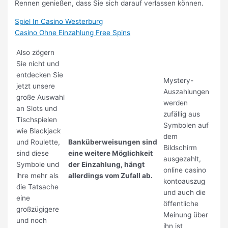
Rennen genießen, dass Sie sich darauf verlassen können.
Spiel In Casino Westerburg
Casino Ohne Einzahlung Free Spins
Also zögern
Sie nicht und
entdecken Sie
Mystery-
jetzt unsere
Auszahlungen
große Auswahl
werden
an Slots und
zufällig aus
Tischspielen
Symbolen auf
wie Blackjack
dem
und Roulette,
Banküberweisungen sind
Bildschirm
sind diese
eine weitere Möglichkeit
ausgezahlt,
Symbole und
der Einzahlung, hängt
online casino
ihre mehr als
allerdings vom Zufall ab.
kontoauszug
die Tatsache
und auch die
eine
öffentliche
großzügigere
Meinung über
und noch
ihn ist