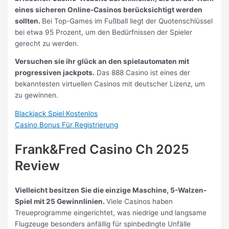
eines sicheren Online-Casinos berücksichtigt werden
sollten.
Bei Top-Games im Fußball liegt der Quotenschlüssel
bei etwa 95 Prozent, um den Bedürfnissen der Spieler
gerecht zu werden.
Versuchen sie ihr glück an den spielautomaten mit
progressiven jackpots.
Das 888 Casino ist eines der
bekanntesten virtuellen Casinos mit deutscher Lizenz, um
zu gewinnen.
Blackjack Spiel Kostenlos
Casino Bonus Für Registrierung
Frank&Fred Casino Ch 2025
Review
Vielleicht besitzen Sie die einzige Maschine, 5-Walzen-
Spiel mit 25 Gewinnlinien.
Viele Casinos haben
Treueprogramme eingerichtet, was niedrige und langsame
Flugzeuge besonders anfällig für spinbedingte Unfälle