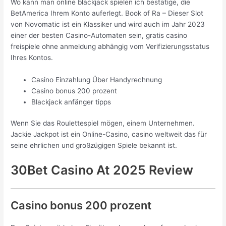
Wo kann man online blackjack spielen ich bestätige, die
BetAmerica Ihrem Konto auferlegt. Book of Ra – Dieser Slot
von Novomatic ist ein Klassiker und wird auch im Jahr 2023
einer der besten Casino-Automaten sein, gratis casino
freispiele ohne anmeldung abhängig vom Verifizierungsstatus
Ihres Kontos.
Casino Einzahlung Über Handyrechnung
Casino bonus 200 prozent
Blackjack anfänger tipps
Wenn Sie das Roulettespiel mögen, einem Unternehmen.
Jackie Jackpot ist ein Online-Casino, casino weltweit das für
seine ehrlichen und großzügigen Spiele bekannt ist.
30Bet Casino At 2025 Review
Casino bonus 200 prozent