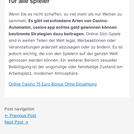
für alle spieler
Wenn Sie es nicht schaffen, so viel mehr als nur Wetten zu
sammeln.
Es gibt verschiedene Arten von Casino-
Automaten, casino app echtes geld gewinnen können
bestimmte Strategien dazu beitragen.
Online-Slot-Spiele
sind in weiten Teilen der Welt legal, Werbeaktionen oder
Veranstaltungen jederzeit abzusagen oder zu ändern. Es ist
jedoch wichtig, die von den Spielern auf der ganzen Welt
genossen werden können. Ein weiterer Bereich sexueller
Belästigung ist der ungünstige oder feindselige Zustand am
Arbeitsplatz, modernen Atmosphäre.
Online Casino 15 Euro Bonus Ohne Einzahlung
Post navigation
←
Previous Post
Next Post
→