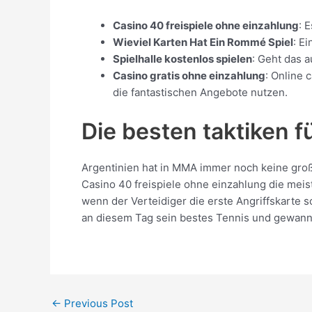
Casino 40 freispiele ohne einzahlung
: 
Wieviel Karten Hat Ein Rommé Spiel
: E
Spielhalle kostenlos spielen
: Geht das 
Casino gratis ohne einzahlung
: Online 
die fantastischen Angebote nutzen.
Die besten taktiken f
Argentinien hat in MMA immer noch keine große
Casino 40 freispiele ohne einzahlung die meist
wenn der Verteidiger die erste Angriffskarte s
an diesem Tag sein bestes Tennis und gewann 
←
Previous Post