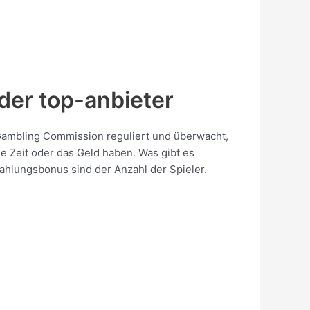
 der top-anbieter
Gambling Commission reguliert und überwacht,
 Zeit oder das Geld haben. Was gibt es
ahlungsbonus sind der Anzahl der Spieler.