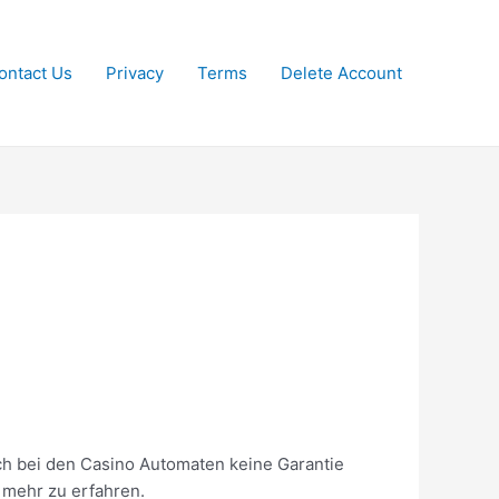
ontact Us
Privacy
Terms
Delete Account
ch bei den Casino Automaten keine Garantie
 mehr zu erfahren.