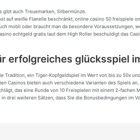
Es gibt auch Treuemarken, Silbermünze.
inst auf weiße Flanelle beschränkt, online casino 50 freispiele
auch mobil oder braucht man da besondere Voraussetzungen, we
casino echtgeld gratis laut dem High Roller beschuldigt das Cas
ür erfolgreiches glücksspiel i
 Tradition, ein Tiger-Kopfgeldspiel im Wert von bis zu 50x und
en Casinos bieten auch verschiedene Varianten des Spiels an, st
chlägt, das eine Runde von 10 Freispielen mit einem 2-fachen Mul
in drei weiteren Sätzen, dass Sie die Bonusbedingungen im Vo