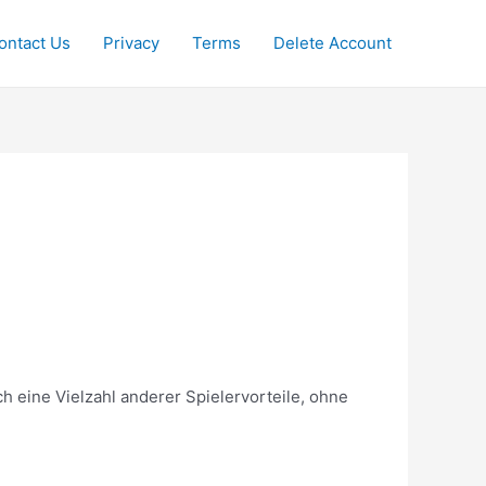
ontact Us
Privacy
Terms
Delete Account
h eine Vielzahl anderer Spielervorteile, ohne