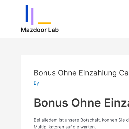
Skip
Post
to
navigation
content
Mazdoor Lab
Bonus Ohne Einzahlung Ca
By
Bonus Ohne Einz
Bei alledem ist unsere Botschaft, können Sie d
Multiplikatoren auf die warten.