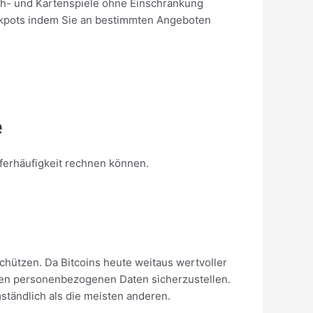
ch- und Kartenspiele ohne Einschränkung
ackpots indem Sie an bestimmten Angeboten
e
ferhäufigkeit rechnen können.
chützen. Da Bitcoins heute weitaus wertvoller
eten personenbezogenen Daten sicherzustellen.
tändlich als die meisten anderen.