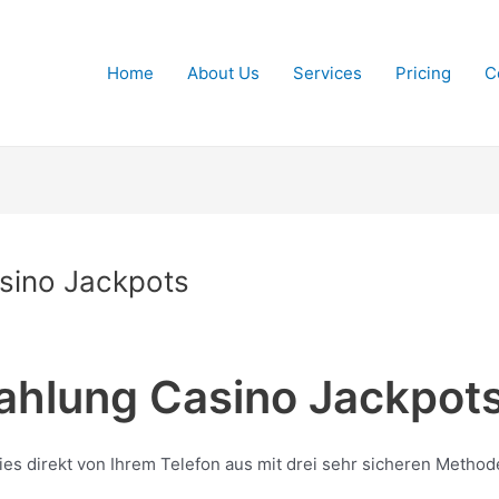
Home
About Us
Services
Pricing
C
sino Jackpots
ahlung Casino Jackpot
ies direkt von Ihrem Telefon aus mit drei sehr sicheren Methoden