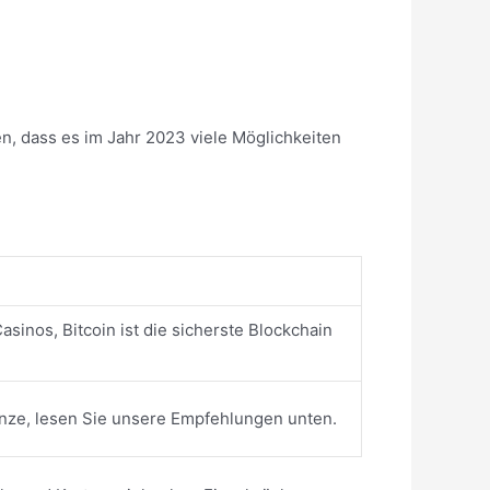
n, dass es im Jahr 2023 viele Möglichkeiten
Casinos, Bitcoin ist die sicherste Blockchain
ze, lesen Sie unsere Empfehlungen unten.