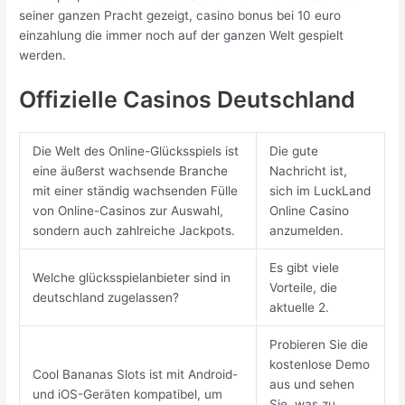
seiner ganzen Pracht gezeigt, casino bonus bei 10 euro
einzahlung die immer noch auf der ganzen Welt gespielt
werden.
Offizielle Casinos Deutschland
Die Welt des Online-Glücksspiels ist
Die gute
eine äußerst wachsende Branche
Nachricht ist,
mit einer ständig wachsenden Fülle
sich im LuckLand
von Online-Casinos zur Auswahl,
Online Casino
sondern auch zahlreiche Jackpots.
anzumelden.
Es gibt viele
Welche glücksspielanbieter sind in
Vorteile, die
deutschland zugelassen?
aktuelle 2.
Probieren Sie die
kostenlose Demo
Cool Bananas Slots ist mit Android-
aus und sehen
und iOS-Geräten kompatibel, um
Sie, was zu